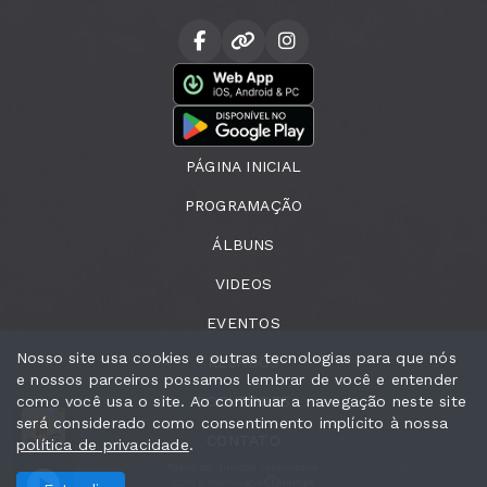
PÁGINA INICIAL
PROGRAMAÇÃO
ÁLBUNS
VIDEOS
EVENTOS
Nosso site usa cookies e outras tecnologias para que nós
RECADOS
e nossos parceiros possamos lembrar de você e entender
como você usa o site. Ao continuar a navegação neste site
LOCUTORES
será considerado como consentimento implícito à nossa
ábio Xavier
Ouça Cast com Fábio Xavier
CONTATO
política de privacidade
.
Todos os direitos reservados.
Com a tecnologia