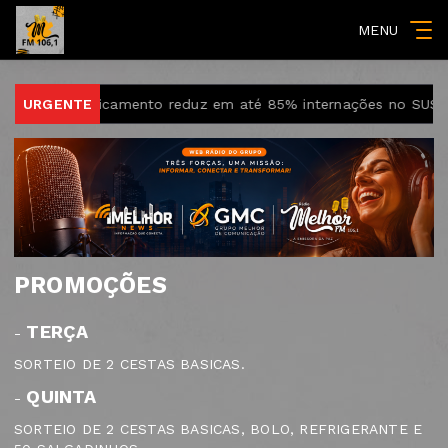
MENU
 cai
URGENTE
Medicamento reduz em até 85% internações no SUS por 
PROMOÇÕES
TERÇA
-
SORTEIO DE 2 CESTAS BASICAS.
QUINTA
-
SORTEIO DE 2 CESTAS BASICAS, BOLO, REFRIGERANTE E