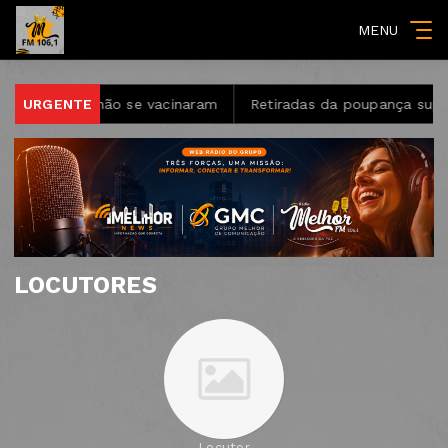
MENU
arampo; 16 não se vacinaram
URGENTE
Retiradas da poupança supera
LOCUTORES
Locutor