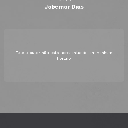
Jobemar Dias
Este locutor não está apresentando em nenhum
horário