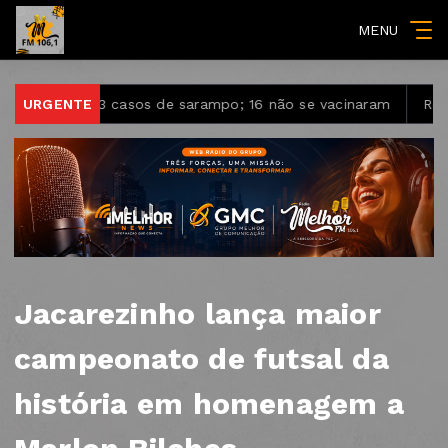
MENU
 23 casos de sarampo; 16 não se vacinaram
URGENTE
Retiradas da p
Jacarezinho lança maior
campeonato de futsal da
história em homenagem a