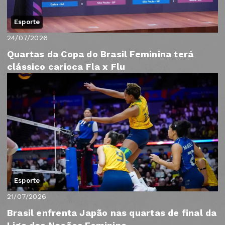
Esporte
24/07/2026
Quartas da Copa do Brasil Feminina terá
clássico carioca Fla x Flu
Esporte
21/07/2026
Brasil enfrenta Japão nas quartas de final da