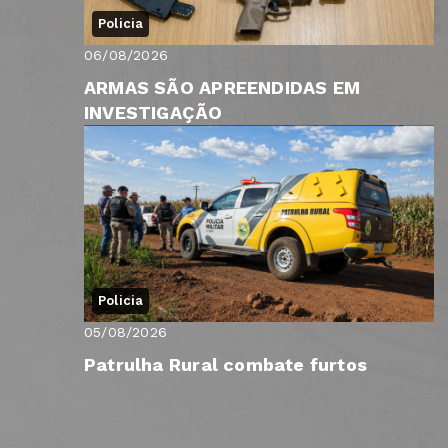
Policia
06/08/2026
ARMAS SÃO APREENDIDAS EM
INVESTIGAÇÃO
Policia
05/08/2026
Patrulha Rural combate furtos