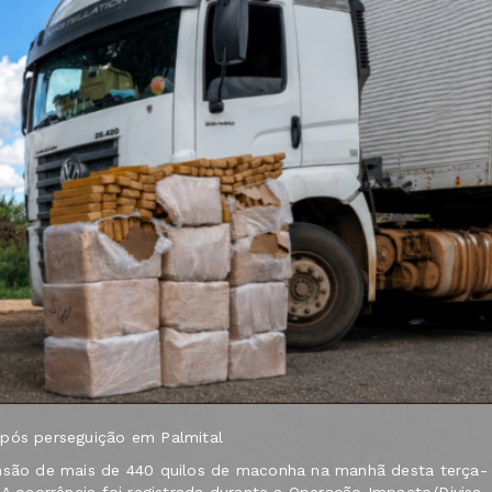
após perseguição em Palmital
ensão de mais de 440 quilos de maconha na manhã desta terça-