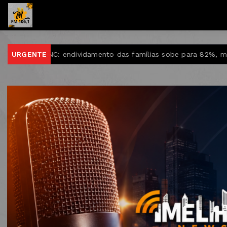
vidamento das famílias sobe para 82%, mas inadimplência cai
URGENTE