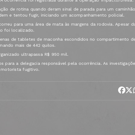
 A ocorrência foi registrada durante a Operação Impacto/Divisa.
ização de rotina quando deram sinal de parada para um caminhã
rdem e tentou fugir, iniciando um acompanhamento policial.
correu para uma área de mata às margens da rodovia. Apesar d
o foi localizado.
entenas de tabletes de maconha escondidos no compartimento d
omando mais de 442 quilos.
rganizado ultrapassa R$ 950 mil.
 para a delegacia responsável pela ocorrência. As investigaçõ
 motorista fugitivo.