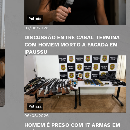
Policia
07/08/2026
DISCUSSÃO ENTRE CASAL TERMINA
COM HOMEM MORTO A FACADA EM
IPAUSSU
Policia
06/08/2026
HOMEM É PRESO COM 17 ARMAS EM