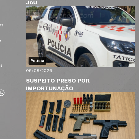
JAÚ
o
as
e
Policia
es
06/08/2026
SUSPEITO PRESO POR
IMPORTUNAÇÃO