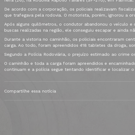
feira (26), na Rodovia Raposo Tavares (SP-270), em Palmital.
De acordo com a corporação, os policiais realizavam fiscal
que trafegava pela rodovia. O motorista, porém, ignorou a o
Após alguns quilômetros, o condutor abandonou o veículo e 
buscas realizadas na região, ele conseguiu escapar e ainda nã
Durante a vistoria no caminhão, os policiais encontraram c
carga. Ao todo, foram apreendidos 418 tabletes da droga, s
Segundo a Polícia Rodoviária, o prejuízo estimado ao crime o
O caminhão e toda a carga foram apreendidos e encaminhados
continuam e a polícia segue tentando identificar e localizar o
Compartilhe essa notícia