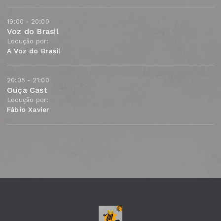
19:00 - 20:00
Voz do Brasil
Locução por:
A Voz do Brasil
20:05 - 21:00
Ouça Cast
Locução por:
Fábio Xavier