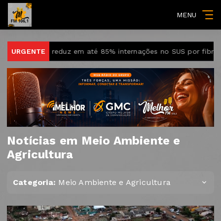
MENU
mento reduz em até 85% internações no SUS por fibrose císti
URGENTE
Notícias em Meio Ambiente e
Agricultura
Categoria:
Meio Ambiente e Agricultura