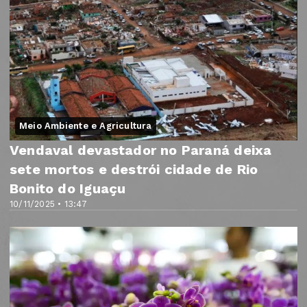
Meio Ambiente e Agricultura
Vendaval devastador no Paraná deixa
sete mortos e destrói cidade de Rio
Bonito do Iguaçu
10/11/2025 • 13:47