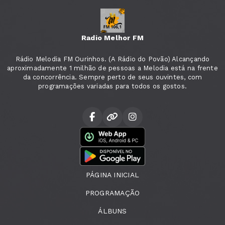
Radio Melhor FM
Rádio Melodia FM Ourinhos. (A Rádio do Povão) Alcançando
aproximadamente 1 milhão de pessoas a Melodia está na frente
da concorrência. Sempre perto de seus ouvintes, com
programações variadas para todos os gostos.
PÁGINA INICIAL
PROGRAMAÇÃO
ÁLBUNS